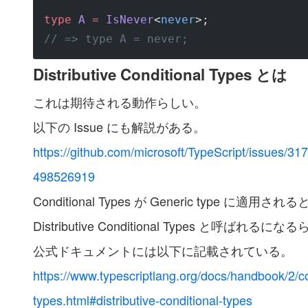
type
 A
 =
 IsNever
<
never
>;
// => type A = never;
Distributive Conditional Types とは
これは期待される動作らしい。
以下の Issue にも解説がある。
https://github.com/microsoft/TypeScript/issues/
498526919
Conditional Types が Generic type に適用
Distributive Conditional Types と呼ばれるに
公式ドキュメントには以下に記載されている。
https://www.typescriptlang.org/docs/handbook/2/co
types.html#distributive-conditional-types