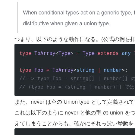
When conditional types act on a generic type,
distributive when given a union type.
つまり、以下のような動作になる。(公式の例を拝
type
 ToArray
<
Type
> 
=
 Type
 extends
 any
 
type
 Foo
 =
 ToArray
<
string
 |
 number
>;
// => type Foo = string[] | number[
// (type Foo = (string | number)[] で
また、never は空の Union type として定義さ
これは以下のように never と他の型 の union をつ
えてしまうことからも、確かにそれっぽい挙動を