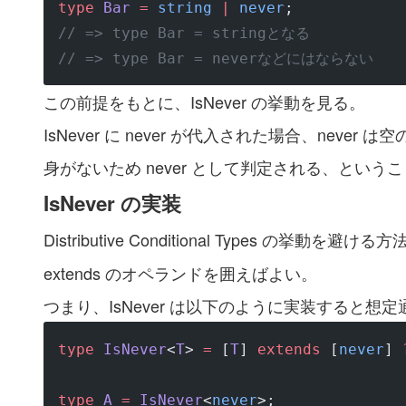
type
 Bar
 =
 string
 |
 never
;
// => type Bar = stringとなる
// => type Bar = neverなどにはならない
この前提をもとに、IsNever の挙動を見る。
IsNever に never が代入された場合、never は空
身がないため never として判定される、というこ
IsNever の実装
Distributive Conditional Types の挙動を
extends のオペランドを囲えばよい。
つまり、IsNever は以下のように実装すると想
type
 IsNever
<
T
> 
=
 [
T
] 
extends
 [
never
] 
type
 A
 =
 IsNever
<
never
>;