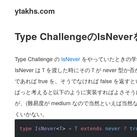
ytakhs.com
Type ChallengeのIsNev
Type Challenge の
IsNever
をやっていたときの学
IsNever はＴを渡した時にそのＴが never 型か否
であれば true を、そうでなければ false を返
ぱっと考えると以下のように実装すればよさそう
が、(難易度が medium なので当然といえば当
くいかない。
type
 IsNever
<
T
> 
=
 T
 extends
 never
 ?
 tr