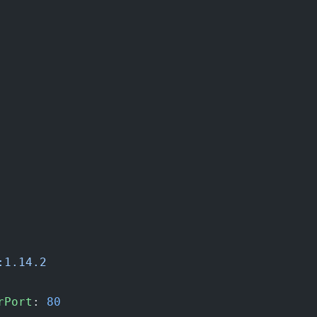
:1.14.2
rPort
: 
80