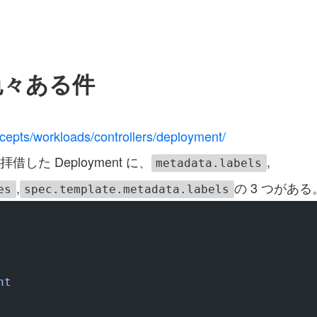
が色々ある件
ncepts/workloads/controllers/deployment/
した Deployment に、
,
metadata.labels
,
の 3 つがある
es
spec.template.metadata.labels
nt