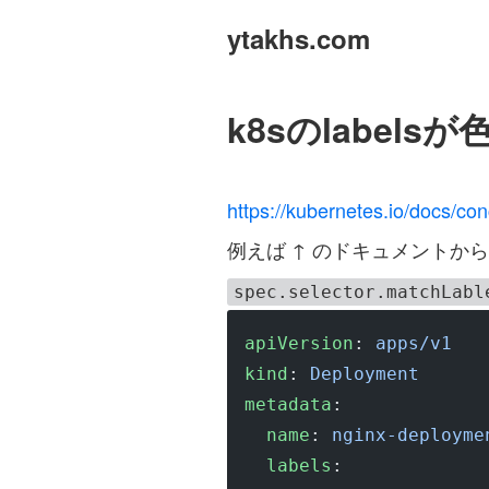
ytakhs.com
k8sのlabels
https://kubernetes.io/docs/co
例えば ↑ のドキュメントから拝借
spec.selector.matchLabl
apiVersion
: 
apps/v1
kind
: 
Deployment
metadata
:
  name
: 
nginx-deployme
  labels
: