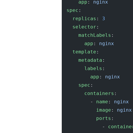
    app
: 
nginx
spec
:
  replicas
: 
3
  selector
:
    matchLabels
:
      app
: 
nginx
  template
:
    metadata
:
      labels
:
        app
: 
nginx
    spec
:
      containers
:
        - 
name
: 
nginx
          image
: 
nginx
          ports
:
            - 
containe